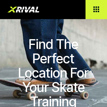
Find The
Perfect
Location For
Your Skate
Training