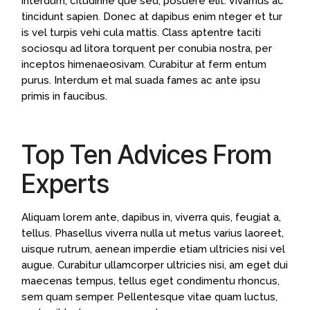
interdum, citudinne que sed, posuere elit. Vivamus ac
tincidunt sapien. Donec at dapibus enim nteger et tur
is vel turpis vehi cula mattis. Class aptentre taciti
sociosqu ad litora torquent per conubia nostra, per
inceptos himenaeosivam. Curabitur at ferm entum
purus. Interdum et mal suada fames ac ante ipsu
primis in faucibus.
Top Ten Advices From
Experts
Aliquam lorem ante, dapibus in, viverra quis, feugiat a,
tellus. Phasellus viverra nulla ut metus varius laoreet,
uisque rutrum, aenean imperdie etiam ultricies nisi vel
augue. Curabitur ullamcorper ultricies nisi, am eget dui
maecenas tempus, tellus eget condimentu rhoncus,
sem quam semper. Pellentesque vitae quam luctus,